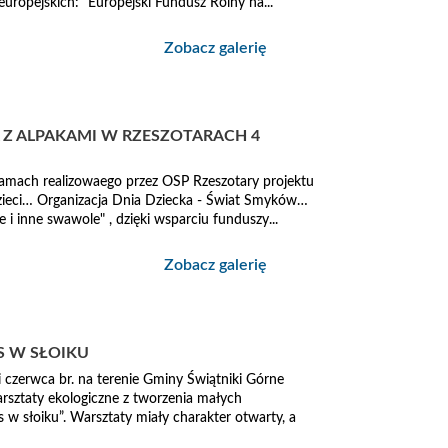
uropejskich: "Europejski Fundusz Rolny na...
Zobacz galerię
 Z ALPAKAMI W RZESZOTARACH 4
 ramach realizowaego przez OSP Rzeszotary projektu
zieci… Organizacja Dnia Dziecka - Świat Smyków…
i inne swawole" , dzięki wsparciu funduszy...
Zobacz galerię
S W SŁOIKU
 czerwca br. na terenie Gminy Świątniki Górne
rsztaty ekologiczne z tworzenia małych
w słoiku”. Warsztaty miały charakter otwarty, a