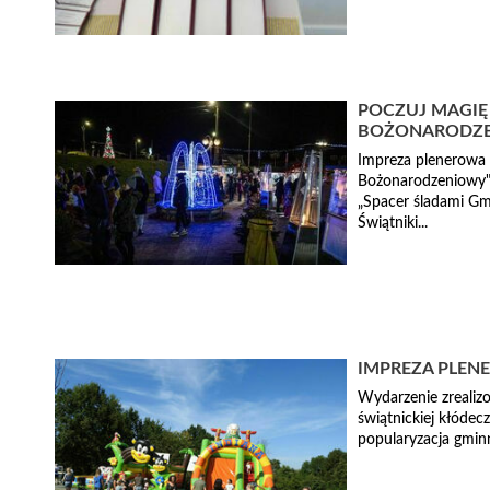
POCZUJ MAGIĘ
BOŻONARODZ
Impreza plenerowa 
Bożonarodzeniowy"
„Spacer śladami Gm
Świątniki...
IMPREZA PLEN
Wydarzenie zrealiz
świątnickiej kłódec
popularyzacja gminn