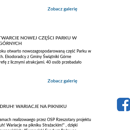
Zobacz galerię
 OTWARCIE NOWEJ CZĘŚCI PARKU W
 GÓRNYCH
roku otwarto nowozagospodarowaną część Parku w
h. Ekodoradcy z Gminy Świątniki Górne
refę z licznymi atrakcjami. 40 osób przebadało
Zobacz galerię
DRUH! WARIACJE NA PIKNIKU
 ramach realizowaego przez OSP Rzeszotary projektu
uh! Wariacje na pikniku Strażackim!" , dzięki