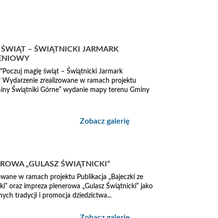
 ŚWIĄT – ŚWIĄTNICKI JARMARK
ENIOWY
"Poczuj magię świąt – Świątnicki Jarmark
 Wydarzenie zrealizowane w ramach projektu
iny Świątniki Górne” wydanie mapy terenu Gminy
Zobacz galerię
EROWA „GULASZ ŚWIĄTNICKI”
owane w ramach projektu Publikacja „Bajeczki ze
zki” oraz impreza plenerowa „Gulasz Świątnicki” jako
ych tradycji i promocja dziedzictwa...
Zobacz galerię