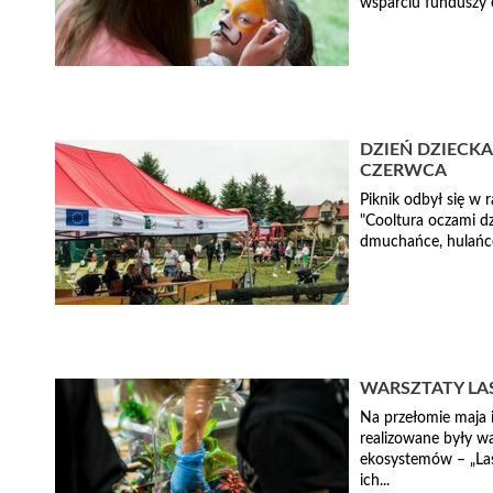
wsparciu funduszy e
DZIEŃ DZIECKA
CZERWCA
Piknik odbył się w
"Cooltura oczami d
dmuchańce, hulańce 
WARSZTATY LA
Na przełomie maja i
realizowane były wa
ekosystemów – „Las 
ich...