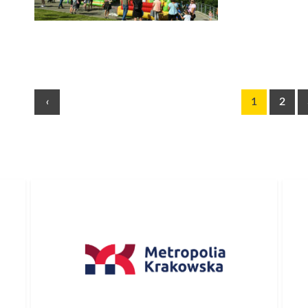
‹
1
2