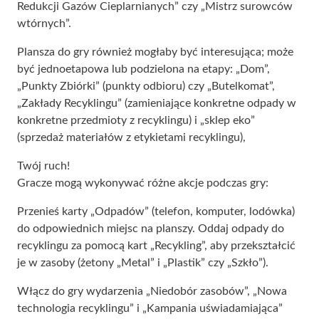
Redukcji Gazów Cieplarnianych” czy „Mistrz surowców
wtórnych”.
Plansza do gry również mogłaby być interesująca; może
być jednoetapowa lub podzielona na etapy: „Dom”,
„Punkty Zbiórki” (punkty odbioru) czy „Butelkomat”,
„Zakłady Recyklingu” (zamieniające konkretne odpady w
konkretne przedmioty z recyklingu) i „sklep eko”
(sprzedaż materiałów z etykietami recyklingu),
Twój ruch!
Gracze mogą wykonywać różne akcje podczas gry:
Przenieś karty „Odpadów” (telefon, komputer, lodówka)
do odpowiednich miejsc na planszy. Oddaj odpady do
recyklingu za pomocą kart „Recykling”, aby przekształcić
je w zasoby (żetony „Metal” i „Plastik” czy „Szkło”).
Włącz do gry wydarzenia „Niedobór zasobów”, „Nowa
technologia recyklingu” i „Kampania uświadamiająca”