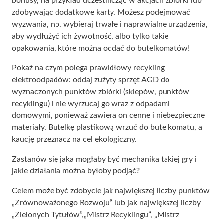
bonusy, na przykład uczestnicząc w akcjach zbiórki lub
zdobywając dodatkowe karty. Możesz podejmować
wyzwania, np. wybieraj trwałe i naprawialne urządzenia,
aby wydłużyć ich żywotność, albo tylko takie
opakowania, które można oddać do butelkomatów!
Pokaż na czym polega prawidłowy recykling
elektroodpadów: oddaj zużyty sprzęt AGD do
wyznaczonych punktów zbiórki (sklepów, punktów
recyklingu) i nie wyrzucaj go wraz z odpadami
domowymi, ponieważ zawiera on cenne i niebezpieczne
materiały. Butelkę plastikową wrzuć do butelkomatu, a
kaucję przeznacz na cel ekologiczny.
Zastanów się jaka mogłaby być mechanika takiej gry i
jakie działania można byłoby podjąć?
Celem może być zdobycie jak największej liczby punktów
„Zrównoważonego Rozwoju” lub jak największej liczby
„Zielonych Tytułów”,„Mistrz Recyklingu”, „Mistrz