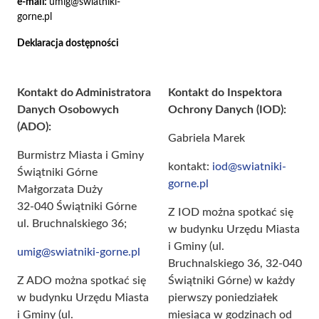
e-mail:
umig@swiatniki-
gorne.pl
Deklaracja dostępności
Kontakt do Administratora
Kontakt do Inspektora
Danych Osobowych
Ochrony Danych (IOD):
(ADO):
Gabriela Marek
Burmistrz Miasta i Gminy
kontakt:
iod@swiatniki-
Świątniki Górne
gorne.pl
Małgorzata Duży
32-040 Świątniki Górne
Z IOD można spotkać się
ul. Bruchnalskiego 36;
w budynku Urzędu Miasta
i Gminy (ul.
umig@swiatniki-gorne.pl
Bruchnalskiego 36, 32-040
Z ADO można spotkać się
Świątniki Górne) w każdy
w budynku Urzędu Miasta
pierwszy poniedziałek
i Gminy (ul.
miesiąca w godzinach od