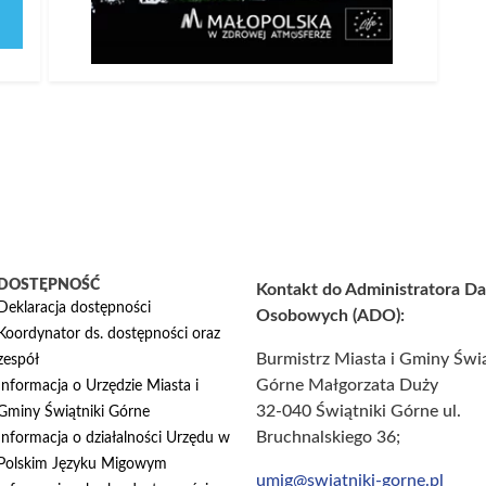
DOSTĘPNOŚĆ
Kontakt do Administratora D
Deklaracja dostępności
Osobowych (ADO):
Koordynator ds. dostępności oraz
Burmistrz Miasta i Gminy Świą
zespół
Górne Małgorzata Duży
Informacja o Urzędzie Miasta i
32-040 Świątniki Górne ul.
Gminy Świątniki Górne
Bruchnalskiego 36;
Informacja o działalności Urzędu w
Polskim Języku Migowym
umig@swiatniki-gorne.pl