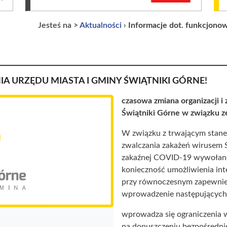
Jesteś na >
Aktualności
›
Informacje dot. funkcjonow
 URZĘDU MIASTA I GMINY ŚWIĄTNIKI GÓRNE!
czasowa zmiana organizacji i
Świątniki Górne w związku z
W
związku z trwającym stanem
zwalczania zakażeń wirusem
zakaźnej COVID-19 wywołane
konieczność umożliwienia in
przy równoczesnym zapewnien
wprowadzenie następujących 
wprowadza się ograniczenia 
na dopuszczeniu bezpośrednie