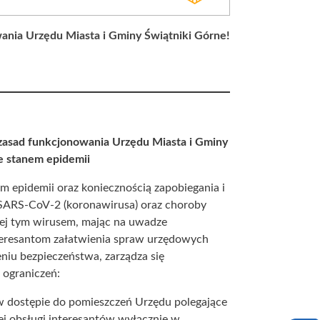
ania Urzędu Miasta i Gminy Świątniki Górne!
 zasad funkcjonowania Urzędu Miasta i Gminy
e stanem epidemii
 epidemii oraz koniecznością zapobiegania i
 SARS-CoV-2 (koronawirusa) oraz choroby
j tym wirusem, mając na uwadze
teresantom załatwienia spraw urzędowych
iu bezpieczeństwa, zarządza się
ograniczeń:
w dostępie do pomieszczeń Urzędu polegające
j obsługi interesantów wyłącznie w