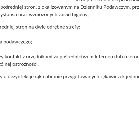
pośredniej stron, zlokalizowanym na Dzienniku Podawczym, p
 dystansu oraz wzmożonych zasad higieny;
edniej stron na dwie odrębne strefy:
ka podawczego;
zy kontakt z urzędnikami za pośrednictwem Internetu lub telefon
ólnej ostrożności.
y o dezynfekcje rąk i ubranie przygotowanych rękawiczek jedn