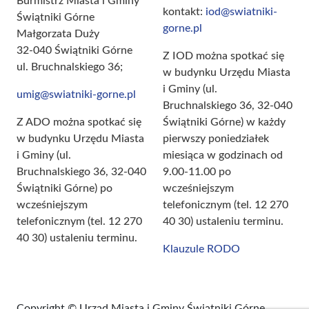
Burmistrz Miasta i Gminy
kontakt:
iod@swiatniki-
Świątniki Górne
gorne.pl
Małgorzata Duży
32-040 Świątniki Górne
Z IOD można spotkać się
ul. Bruchnalskiego 36;
w budynku Urzędu Miasta
i Gminy (ul.
umig@swiatniki-gorne.pl
Bruchnalskiego 36, 32-040
Z ADO można spotkać się
Świątniki Górne) w każdy
w budynku Urzędu Miasta
pierwszy poniedziałek
i Gminy (ul.
miesiąca w godzinach od
Bruchnalskiego 36, 32-040
9.00-11.00 po
Świątniki Górne) po
wcześniejszym
wcześniejszym
telefonicznym (tel. 12 270
telefonicznym (tel. 12 270
40 30) ustaleniu terminu.
40 30) ustaleniu terminu.
Klauzule RODO
Copyright © Urząd Miasta i Gminy Świątniki Górne.