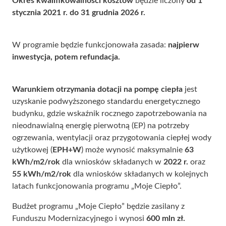
Okres kwalifikowalności kosztów
będzie liczony
od 1
stycznia 2021 r. do 31 grudnia 2026 r.
W programie będzie funkcjonowała zasada:
najpierw
inwestycja, potem refundacja.
Warunkiem otrzymania dotacji na pompę ciepła
jest
uzyskanie podwyższonego standardu energetycznego
budynku, gdzie wskaźnik rocznego zapotrzebowania na
nieodnawialną energię pierwotną (EP) na potrzeby
ogrzewania, wentylacji oraz przygotowania ciepłej wody
użytkowej (
EPH+W
) może wynosić maksymalnie
63
kWh/m2/rok
dla wniosków składanych w
2022 r.
oraz
55 kWh/m2/rok
dla wniosków składanych w kolejnych
latach funkcjonowania programu „Moje Ciepło”.
Budżet programu „Moje Ciepło” będzie zasilany z
Funduszu Modernizacyjnego i wynosi
600 mln zł.