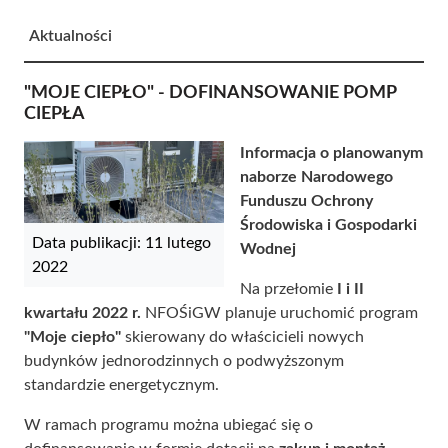
Aktualności
"MOJE CIEPŁO" - DOFINANSOWANIE POMP
CIEPŁA
Informacja o planowanym
naborze Narodowego
Funduszu Ochrony
Środowiska i Gospodarki
Data publikacji: 11 lutego
Wodnej
2022
Na przełomie
I i II
kwartału 2022 r.
NFOŚiGW planuje uruchomić program
"Moje ciepło"
skierowany do właścicieli nowych
budynków jednorodzinnych o podwyższonym
standardzie energetycznym.
W ramach programu można ubiegać się o