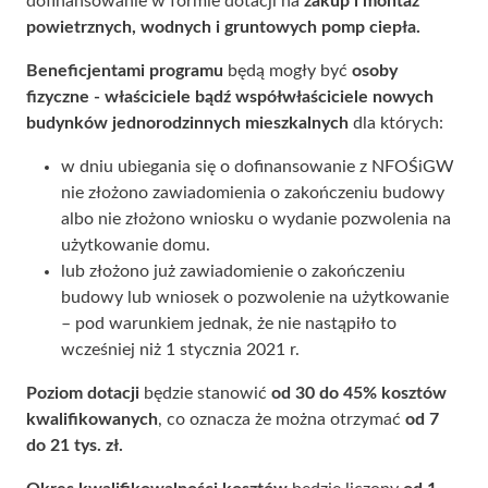
dofinansowanie w formie dotacji na
zakup i montaż
powietrznych, wodnych i gruntowych pomp ciepła.
Beneficjentami programu
będą mogły być
osoby
fizyczne - właściciele bądź współwłaściciele nowych
budynków jednorodzinnych mieszkalnych
dla których:
w dniu ubiegania się o dofinansowanie z NFOŚiGW
nie złożono zawiadomienia o zakończeniu budowy
albo nie złożono wniosku o wydanie pozwolenia na
użytkowanie domu.
lub złożono już zawiadomienie o zakończeniu
budowy lub wniosek o pozwolenie na użytkowanie
– pod warunkiem jednak, że nie nastąpiło to
wcześniej niż 1 stycznia 2021 r.
Poziom dotacji
będzie stanowić
od
30 do 45% kosztów
kwalifikowanych
, co oznacza że można otrzymać
od 7
do 21 tys. zł.